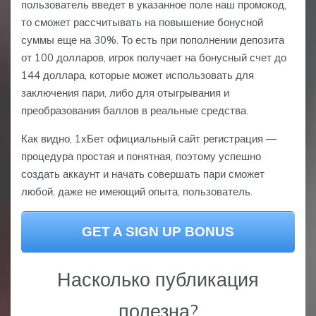
пользователь введет в указанное поле наш промокод,
то сможет рассчитывать на повышение бонусной
суммы еще на 30%. То есть при пополнении депозита
от 100 долларов, игрок получает на бонусный счет до
144 доллара, которые может использовать для
заключения пари, либо для отыгрывания и
преобразования баллов в реальные средства.
Как видно, 1хБет официальный сайт регистрация —
процедура простая и понятная, поэтому успешно
создать аккаунт и начать совершать пари сможет
любой, даже не имеющий опыта, пользователь.
GET A SIGN UP BONUS
Насколько публикация
полезна?