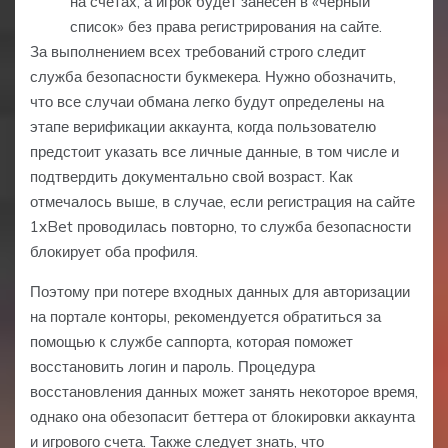
на счетах, а игрок будет занесен в «черный
список» без права регистрирования на сайте.
За выполнением всех требований строго следит
служба безопасности букмекера. Нужно обозначить,
что все случаи обмана легко будут определены на
этапе верификации аккаунта, когда пользователю
предстоит указать все личные данные, в том числе и
подтвердить документально свой возраст. Как
отмечалось выше, в случае, если регистрация на сайте
1xBet проводилась повторно, то служба безопасности
блокирует оба профиля.
Поэтому при потере входных данных для авторизации
на портале конторы, рекомендуется обратиться за
помощью к службе саппорта, которая поможет
восстановить логин и пароль. Процедура
восстановления данных может занять некоторое время,
однако она обезопасит беттера от блокировки аккаунта
и игрового счета. Также следует знать, что