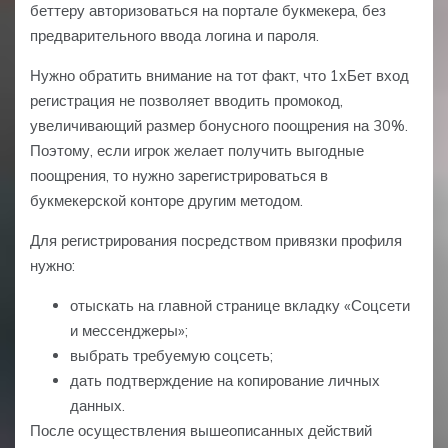
беттеру авторизоваться на портале букмекера, без
предварительного ввода логина и пароля.
Нужно обратить внимание на тот факт, что 1хБет вход
регистрация не позволяет вводить промокод,
увеличивающий размер бонусного поощрения на 30%.
Поэтому, если игрок желает получить выгодные
поощрения, то нужно зарегистрироваться в
букмекерской конторе другим методом.
Для регистрирования посредством привязки профиля
нужно:
отыскать на главной странице вкладку «Соцсети
и мессенджеры»;
выбрать требуемую соцсеть;
дать подтверждение на копирование личных
данных.
После осуществления вышеописанных действий