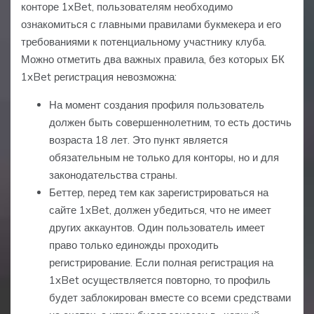
конторе 1xBet, пользователям необходимо
ознакомиться с главными правилами букмекера и его
требованиями к потенциальному участнику клуба.
Можно отметить два важных правила, без которых БК
1xBet регистрация невозможна:
На момент создания профиля пользователь
должен быть совершеннолетним, то есть достичь
возраста 18 лет. Это пункт является
обязательным не только для конторы, но и для
законодательства страны.
Беттер, перед тем как зарегистрироваться на
сайте 1xBet, должен убедиться, что не имеет
других аккаунтов. Один пользователь имеет
право только единожды проходить
регистрирование. Если полная регистрация на
1xBet осуществляется повторно, то профиль
будет заблокирован вместе со всеми средствами