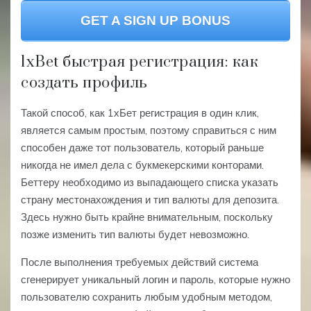
GET A SIGN UP BONUS
1xBet быстрая регистрация: как
создать профиль
Такой способ, как 1хБет регистрация в один клик,
является самым простым, поэтому справиться с ним
способен даже тот пользователь, который раньше
никогда не имел дела с букмекерскими конторами.
Беттеру необходимо из выпадающего списка указать
страну местонахождения и тип валюты для депозита.
Здесь нужно быть крайне внимательным, поскольку
позже изменить тип валюты будет невозможно.
После выполнения требуемых действий система
сгенерирует уникальный логин и пароль, которые нужно
пользователю сохранить любым удобным методом,