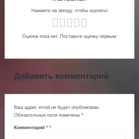
Нажмите на звезду, чтобы оценить!
Оценок пока нет. Поставьте оценку первым.
Добавить комментарий
Ваш адрес email не будет опубликован.
Обязательные поля помечены
*
Комментарий
*